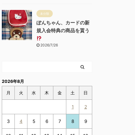
未分類
ぽんちゃん、カードの新
規入会特典の商品を貰う
2026/7/26
2026年8月
月
火
水
木
金
土
日
1
2
3
4
5
6
7
8
9