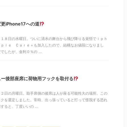
iPhone17への道
月１８日の水曜日。ついに清水の舞台から飛び降りる覚悟でｉｐｈ
ｐｐｌｅ Ｃａｒｅ＋も加入したので、結構なお値段になりまし
したが、金利０％の ...
ニー後部座席に荷物用フックを取付る
月２日の月曜日。助手席側の後席は人が座る可能性大の場所。この
ックを選定しました。常時、出っ張っていると打って怪我する恐れ
ると、丁度いいの ...