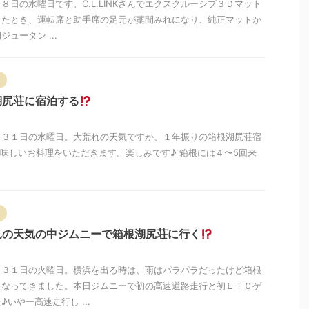
８日の水曜日です。C.L.LINKさんでエクスクルーシブ３Ｄマット
ったとき、運転席と助手席の足元が藁間みれになり、純正マットか
ュータン ...
湖尻荘に宿泊する
月３１日の水曜日。大荒れの天気ですか、１年振りの箱根湖尻荘宿
味しいお料理をいただきます。楽しみです♪ 箱根には４〜5回来
れの天気の中ジムニーで箱根湖尻荘に行く
月３１日の火曜日。横浜を出る時は、雨はパラパラだったけど箱根
くなってきました。本日ジムニーで初の高速道路走行と初ＥＴＣゲ
いやー高速走行し ...