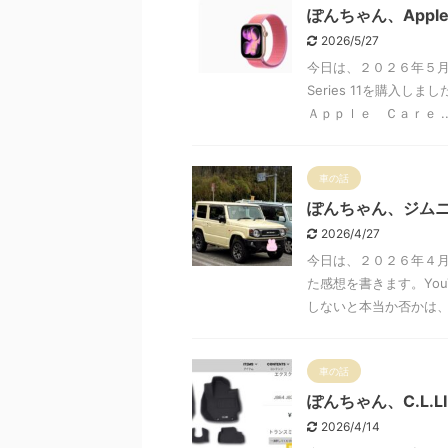
ぽんちゃん、Apple 
2026/5/27
今日は、２０２６年５月２
Series 11を購入
Ａｐｐｌｅ Ｃａｒｅ ..
車の話
ぽんちゃん、ジムニ
2026/4/27
今日は、２０２６年４月
た感想を書きます。Yo
しないと本当か否かは、分
車の話
ぽんちゃん、C.L.
2026/4/14