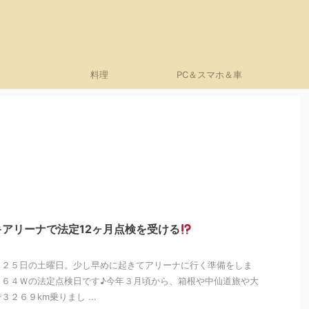
料理
PC＆スマホ＆車
アリーナで法定12ヶ月点検を受ける
月２５日の土曜日。少し早めに起きてアリーナに行く準備をしま
Ｂ６４Ｗの法定点検日です♪今年３月頃から、箱根や中仙道旅や大
２６９km乗りまし ...