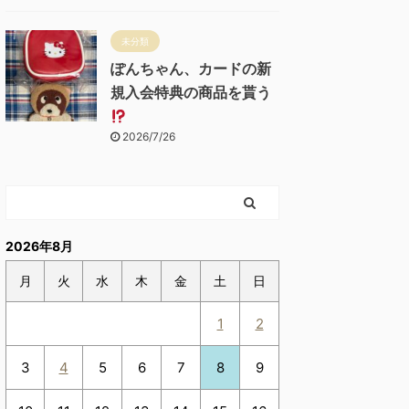
未分類
ぽんちゃん、カードの新
規入会特典の商品を貰う
2026/7/26
2026年8月
月
火
水
木
金
土
日
1
2
3
4
5
6
7
8
9