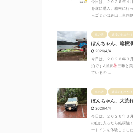
今日は、２０２６年４月
を遂に購入。箱根に行
らゴミがはみ出し車両側ジ
車の話
近場のお出かけ
ぽんちゃん、箱根
2026/4/4
今日は、２０２６年３
泊です♪温泉
三昧と美
ているの ...
車の話
近場のお出かけ
ぽんちゃん、大荒
2026/4/4
今日は、２０２６年３
の山に入ったら結構強
ートインを体験しました♪