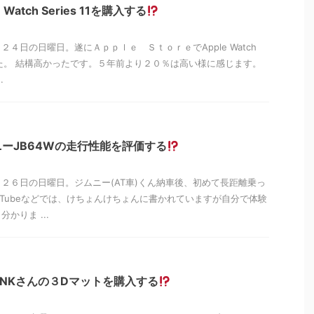
Watch Series 11を購入する
４日の日曜日。遂にＡｐｐｌｅ ＳｔｏｒｅでApple Watch
しました。 結構高かったです。５年前より２０％は高い様に感じます。
.
ーJB64Wの走行性能を評価する
２６日の日曜日。ジムニー(AT車)くん納車後、初めて長距離乗っ
uTubeなどでは、けちょんけちょんに書かれていますが自分で体験
かりま ...
LINKさんの３Dマットを購入する