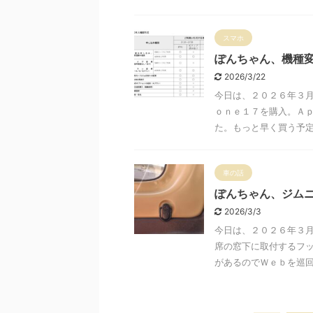
スマホ
ぽんちゃん、機種変更
2026/3/22
今日は、２０２６年３
ｏｎｅ１７を購入。Ａ
た。もっと早く買う予定で
車の話
ぽんちゃん、ジム
2026/3/3
今日は、２０２６年３
席の窓下に取付するフ
があるのでＷｅｂを巡回す