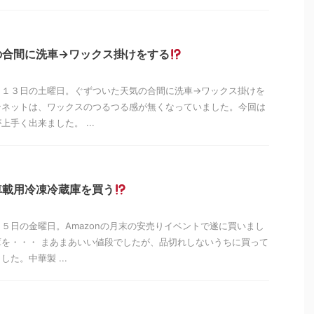
の合間に洗車→ワックス掛けをする
月１３日の土曜日。ぐずついた天気の合間に洗車→ワックス掛けを
ンネットは、ワックスのつるつる感が無くなっていました。今回は
手く出来ました。 ...
車載用冷凍冷蔵庫を買う
５日の金曜日。Amazonの月末の安売りイベントで遂に買いまし
を・・・ まあまあいい値段でしたが、品切れしないうちに買って
た。中華製 ...