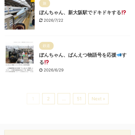
旅
ぽんちゃん、新大阪駅でドキドキする
2026/7/22
鉄道
ぽんちゃん、ばんえつ物語号を応援
す
る
2026/6/29
1
2
…
51
Next »