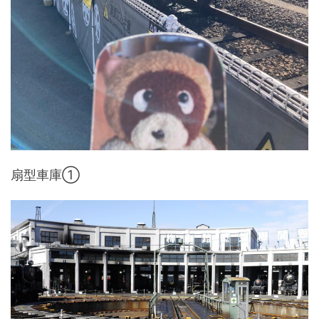
扇型車庫①