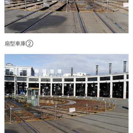
扇型車庫②