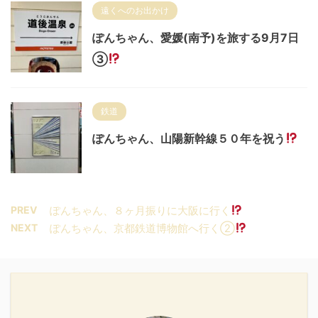
遠くへのお出かけ
ぽんちゃん、愛媛(南予)を旅する9月7日
③
鉄道
ぽんちゃん、山陽新幹線５０年を祝う
PREV
ぽんちゃん、８ヶ月振りに大阪に行く
NEXT
ぽんちゃん、京都鉄道博物館へ行く②