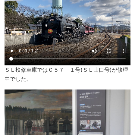
ＳＬ検修車庫ではＣ５７ １号(ＳＬ山口号)が修理
中でした。