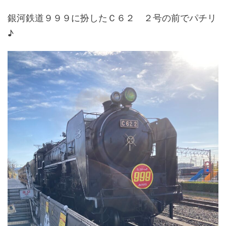
銀河鉄道９９９に扮したＣ６２ ２号の前でパチリ
♪