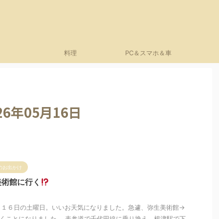
料理
PC＆スマホ＆車
6年05月16日
のお出かけ
美術館に行く
月１６日の土曜日。いいお天気になりました。急遽、弥生美術館→
行くことになりました。 表参道で千代田線に乗り換え、根津駅で下