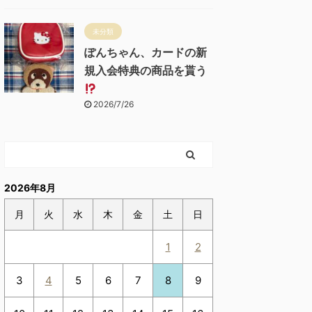
未分類
ぽんちゃん、カードの新
規入会特典の商品を貰う
2026/7/26
2026年8月
月
火
水
木
金
土
日
1
2
3
4
5
6
7
8
9