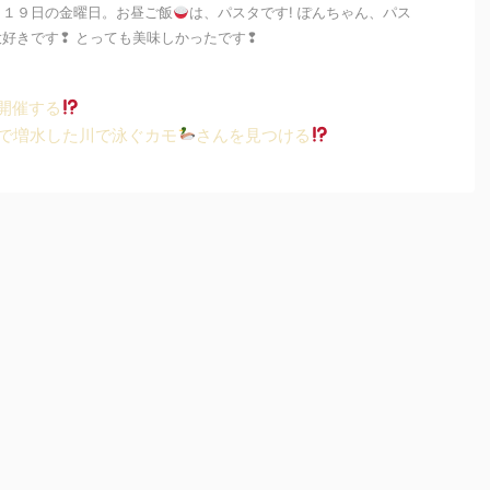
月１９日の金曜日。お昼ご飯
は、パスタです! ぽんちゃん、パス
好きです❢ とっても美味しかったです❢
開催する
近で増水した川で泳ぐカモ
さんを見つける