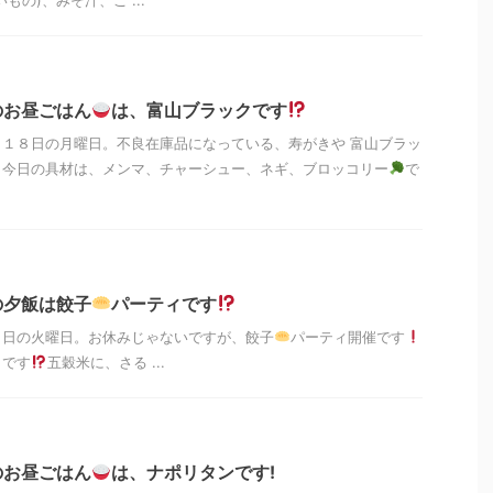
のお昼ごはん
は、富山ブラックです
１８日の月曜日。不良在庫品になっている、寿がきや 富山ブラッ
 今日の具材は、メンマ、チャーシュー、ネギ、ブロッコリー
で
の夕飯は餃子
パーティです
１日の火曜日。お休みじゃないですが、餃子
パーティ開催です
きです
五穀米に、さる ...
のお昼ごはん
は、ナポリタンです!