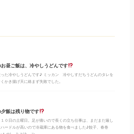
のお昼ご飯は、冷やしうどんです
った冷やしうどんです♪ ミッカン 冷やしすだちうどんのタレを
なくかき揚げ天に絡まず失敗でした。
の夕飯は残り物です
月１０日の土曜日。足が痛いので長くの立ち仕事は、まだまだ厳し
はハードルが高いので冷蔵庫にある物を食べました♪餃子、春巻
もの)、みそ汁、ご ...