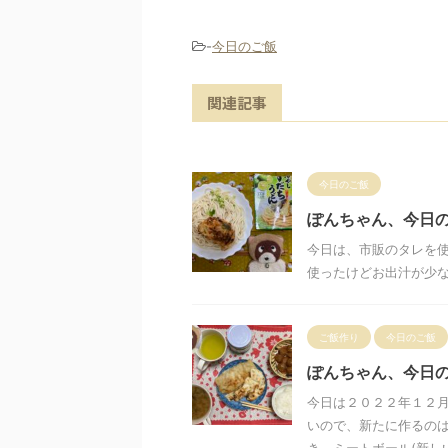
-
今日のご飯
関連記事
今日のご飯
ぽんちゃん、今日
今日は、市販のタレを使
使ったけどお出汁が少
ご飯作り
今日のご飯
ぽんちゃん、今日
今日は２０２２年１２
いので、新たに作るの
き、ミートボール(新しい