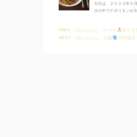
今日は、２０２３年５
タの中でナポリタンが大
PREV
ぽんちゃん、ケーキ
祭りを
NEXT
ぽんちゃん、台風
10号接