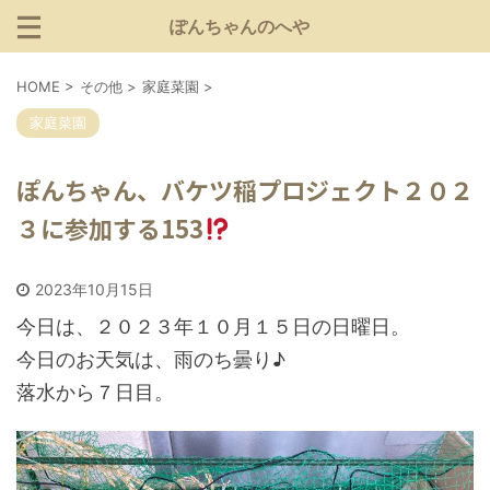
ぽんちゃんのへや
HOME
>
その他
>
家庭菜園
>
家庭菜園
ぽんちゃん、バケツ稲プロジェクト２０２
３に参加する153
2023年10月15日
今日は、２０２３年１０月１５日の日曜日。
今日のお天気は、雨のち曇り♪
落水から７日目。