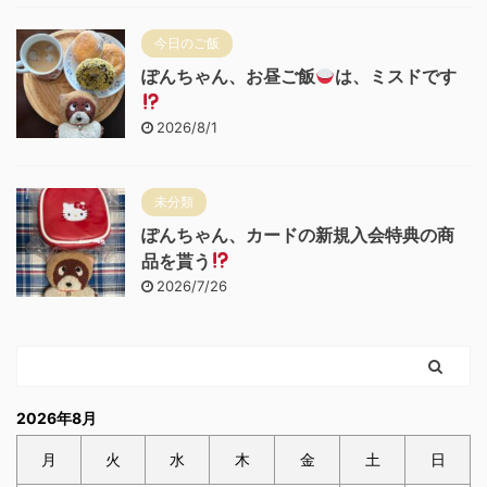
今日のご飯
ぽんちゃん、お昼ご飯
は、ミスドです
2026/8/1
未分類
ぽんちゃん、カードの新規入会特典の商
品を貰う
2026/7/26
2026年8月
月
火
水
木
金
土
日