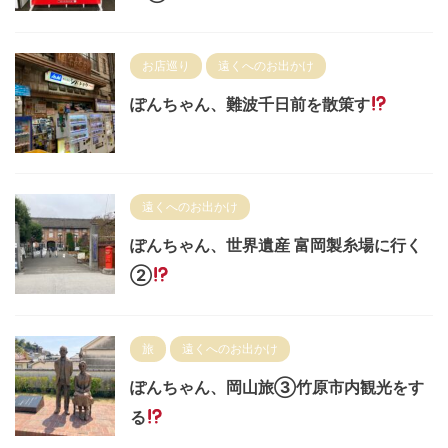
お店巡り
遠くへのお出かけ
ぽんちゃん、難波千日前を散策す
遠くへのお出かけ
ぽんちゃん、世界遺産 富岡製糸場に行く
②
旅
遠くへのお出かけ
ぽんちゃん、岡山旅③竹原市内観光をす
る