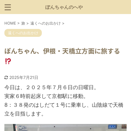
ぽんちゃんのへや
HOME
>
旅
>
遠くへのお出かけ
>
遠くへのお出かけ
ぽんちゃん、伊根・天橋立方面に旅する
2025年7月21日
今日は、２０２５年７月６日の日曜日。
実家６時前起床して京都駅に移動。
8：３８発のはしだて１号に乗車し、山陰線で天橋
立を目指します。