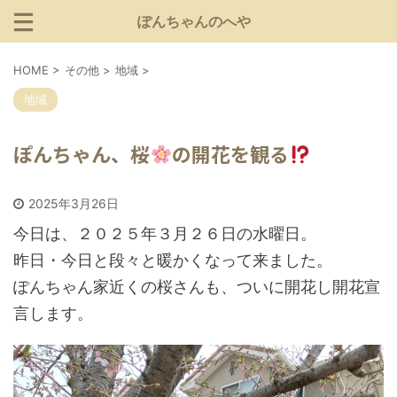
ぽんちゃんのへや
HOME
>
その他
>
地域
>
地域
ぽんちゃん、桜
の開花を観る
2025年3月26日
今日は、２０２５年３月２６日の水曜日。
昨日・今日と段々と暖かくなって来ました。
ぽんちゃん家近くの桜さんも、ついに開花し開花宣
言します。