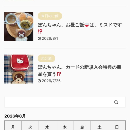
今日のご飯
ぽんちゃん、お昼ご飯
は、ミスドです
2026/8/1
未分類
ぽんちゃん、カードの新規入会特典の商
品を貰う
2026/7/26
2026年8月
月
火
水
木
金
土
日