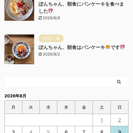
ぽんちゃん、朝食にパンケーキを食べま
した
2026/8/8
今日のご飯
ぽんちゃん、朝食はパンケーキ
です
2026/8/2
2026年8月
月
火
水
木
金
土
日
1
2
3
4
5
6
7
8
9