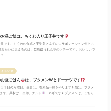
のお昼ご飯は、ちくわ入り玉子丼です
子丼です。ちくわの食感と半熟卵とネギのコラボレーション何とも
菜みたいに見えるのは、乾燥ほうれん草のソテーです。おいしいで
...
今日のご飯
のお昼ごはん
は、ブタメンWとドーナツです
１３日の月曜日。昼食は、在庫品一掃をやります♪ 麺は、ブタメ
べます。具材は、生卵、ナルト
、ネギです♪ ブタメンは、こちら