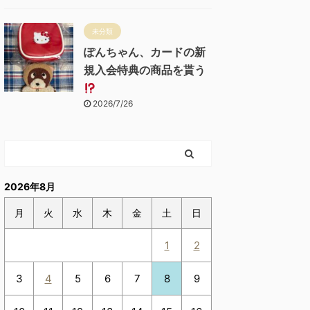
未分類
ぽんちゃん、カードの新
規入会特典の商品を貰う
2026/7/26
2026年8月
月
火
水
木
金
土
日
1
2
3
4
5
6
7
8
9