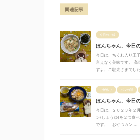
関連記事
今日のご飯
ぽんちゃん、今日
今日は、ちくわ入り玉
言えなく美味です。 高
すよ。ご馳走さまでした⁉ 
ご飯作り
パンの話
ぽんちゃん、今日
今日は、２０２３年２月
ン(しょうゆ)を２つ食
です。 おやつカン ...