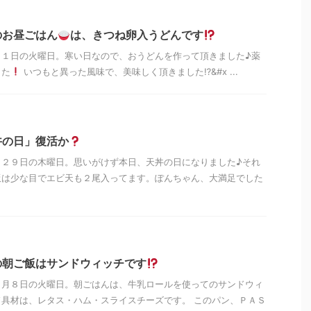
のお昼ごはん
は、きつね卵入うどんです
月１日の火曜日。寒い日なので、おうどんを作って頂きました♪薬
した
いつもと異った風味で、美味しく頂きました⁉&#x ...
丼の日」復活か
月２９日の木曜日。思いがけず本日、天丼の日になりました♪それ
飯は少な目でエビ天も２尾入ってます。ぽんちゃん、大満足でした
の朝ご飯はサンドウィッチです
０月８日の火曜日。朝ごはんは、牛乳ロールを使ってのサンドウィ
具材は、レタス・ハム・スライスチーズです。 このパン、ＰＡＳ