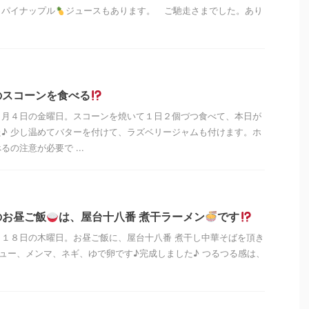
、パイナップル
ジュースもあります。 ご馳走さまでした。あり
のスコーンを食べる
０月４日の金曜日。スコーンを焼いて１日２個づつ食べて、本日が
♪ 少し温めてバターを付けて、ラズベリージャムも付けます。ホ
の注意が必要で ...
のお昼ご飯
は、屋台十八番 煮干ラーメン
です
１８日の木曜日。お昼ご飯に、屋台十八番 煮干し中華そばを頂き
ュー、メンマ、ネギ、ゆで卵です♪完成しました♪ つるつる感は、