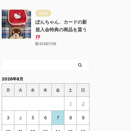
未分類
ぽんちゃん、カードの新
規入会特典の商品を貰う
2026/7/26
2026年8月
月
火
水
木
金
土
日
1
2
3
4
5
6
7
8
9