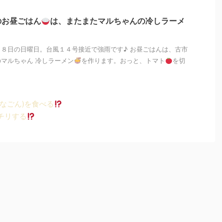
のお昼ごはん
は、またまたマルちゃんの冷しラーメ
８日の日曜日。台風１４号接近で強雨です♪ お昼ごはんは、古市
マルちゃん 冷しラーメン
を作ります。おっと、トマト
を切
なごん)を食べる
チリする