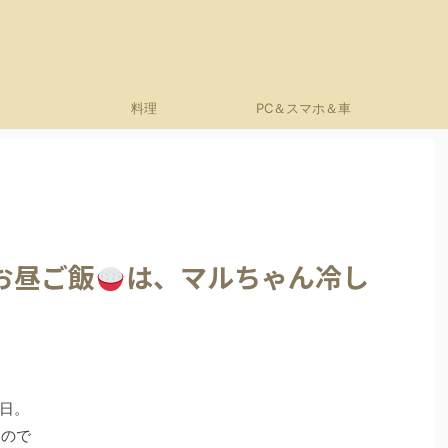
料理
PC＆スマホ＆車
お昼ご飯
は、マルちゃん冷し
日。
るので