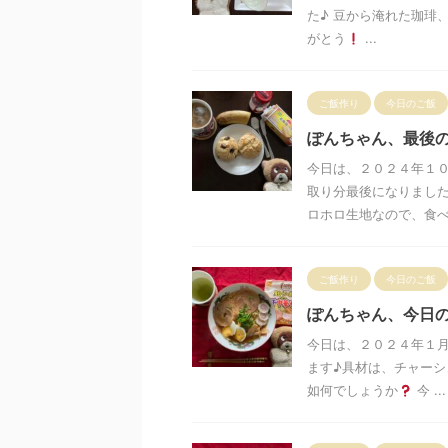
た♪ 豆から淹れた珈琲
がとう
...
ご飯作り
今日のご飯
ぽんちゃん、最後
今日は、２０２４年１
取り分最後になりました
ロホロ生地なので、食べる
ご飯作り
今日のご飯
ぽんちゃん、今日
今日は、２０２４年１月
ます♪具材は、チャーシ
如何でしょうか
今 ...