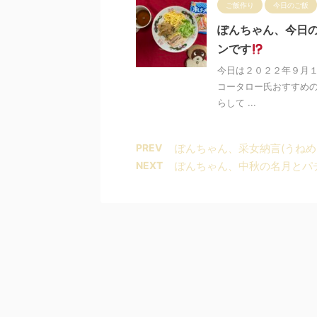
ご飯作り
今日のご飯
ぽんちゃん、今日
ンです
今日は２０２２年９月１
コータロー氏おすすめの
らして ...
PREV
ぽんちゃん、采女納言(うねめ
NEXT
ぽんちゃん、中秋の名月とパ