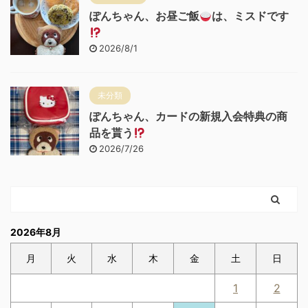
ぽんちゃん、お昼ご飯
は、ミスドです
2026/8/1
未分類
ぽんちゃん、カードの新規入会特典の商
品を貰う
2026/7/26
2026年8月
月
火
水
木
金
土
日
1
2