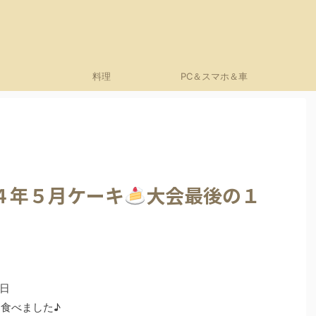
料理
PC＆スマホ＆車
４年５月ケーキ
大会最後の１
日
食べました♪