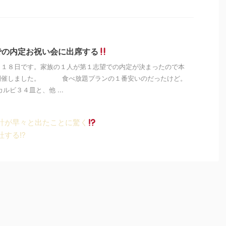
での内定お祝い会に出席する
月１８日です。家族の１人が第１志望での内定が決まったので本
開催しました。 食べ放題プランの１番安いのだったけど。
３４皿と、他 ...
計が早々と出たことに驚く
する!?