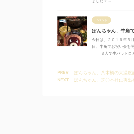
ました⁉ ...
イベント
ぽんちゃん、牛角
今日は、２０１９年５
日、牛角でお祝い会を
３人で牛バラトロカルビ
PREV
ぽんちゃん、八木橋の大温度
NEXT
ぽんちゃん、芝〇本社に再出社