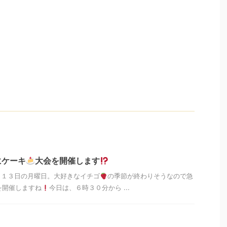
にケーキ
大会を開催します
月１３日の月曜日。大好きなイチゴ
の季節が終わりそうなので急
を開催しますね
今日は、６時３０分から ...