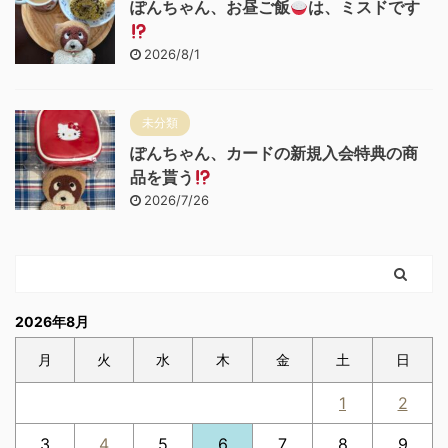
ぽんちゃん、お昼ご飯
は、ミスドです
2026/8/1
未分類
ぽんちゃん、カードの新規入会特典の商
品を貰う
2026/7/26
2026年8月
月
火
水
木
金
土
日
1
2
3
4
5
6
7
8
9