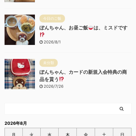
今日のご飯
ぽんちゃん、お昼ご飯
は、ミスドです
2026/8/1
未分類
ぽんちゃん、カードの新規入会特典の商
品を貰う
2026/7/26
2026年8月
月
火
水
木
金
土
日