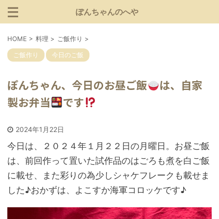
ぽんちゃんのへや
HOME
>
料理
>
ご飯作り
>
ご飯作り
今日のご飯
ぽんちゃん、今日のお昼ご飯
は、自家
製お弁当
です
2024年1月22日
今日は、２０２４年１月２２日の月曜日。お昼ご飯
は、前回作って置いた試作品のはごろも煮を白ご飯
に載せ、また彩りの為少しシャケフレークも載せま
した♪おかずは、よこすか海軍コロッケです♪