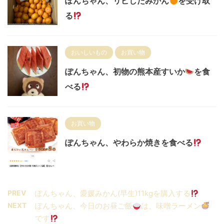
ぽんちゃん、リピしたみかん
を受け取
る
おいしいもの
お買い物
ぽんちゃん、初物の熊本産すいか
を食
べる
お買い物
ぽんちゃん、やわらか焼きを食べる
PREV
ぽんちゃん、愛媛みかん(早生)11kgを購入する
NEXT
ぽんちゃん、今日のお昼ご飯
は、味噌ラーメン
です