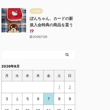
未分類
ぽんちゃん、カードの新
規入会特典の商品を貰う
2026/7/26
2026年8月
月
火
水
木
金
土
日
1
2
3
4
5
6
7
8
9