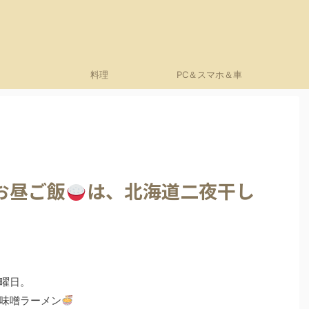
料理
PC＆スマホ＆車
お昼ご飯
は、北海道二夜干し
曜日。
味噌ラーメン