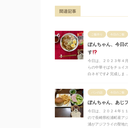
関連記事
ご飯作り
今日のご飯
ぽんちゃん、今日
す
今日は、２０２３年４
らの中華そばをチョイス
白ネギです♪ 完成しま ..
パンの話
今日のご飯
ぽんちゃん、あじ
今日は、２０２４年１
ので長崎県松浦町産ア
浦がアジフライの聖地だけ 