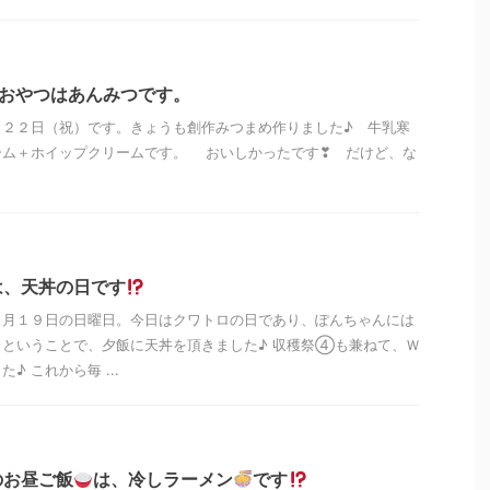
のおやつはあんみつです。
月２２日（祝）です。きょうも創作みつまめ作りました♪ 牛乳寒
ーム＋ホイップクリームです。 おいしかったです❣ だけど、な
は、天丼の日です
１月１９日の日曜日。今日はクワトロの日であり、ぽんちゃんには
ということで、夕飯に天丼を頂きました♪ 収穫祭④も兼ねて、Ｗ
♪ これから毎 ...
のお昼ご飯
は、冷しラーメン
です