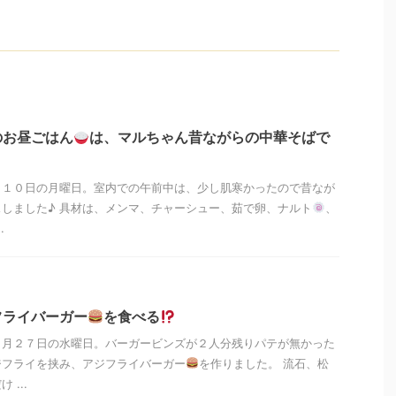
のお昼ごはん
は、マルちゃん昔ながらの中華そばで
月１０日の月曜日。室内での午前中は、少し肌寒かったので昔なが
しました♪ 具材は、メンマ、チャーシュー、茹で卵、ナルト
、
.
フライバーガー
を食べる
１月２７日の水曜日。バーガービンズが２人分残りパテが無かった
ジフライを挟み、アジフライバーガー
を作りました。 流石、松
...