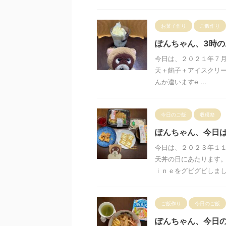
お菓子作り
ご飯作り
ぽんちゃん、3時
今日は、２０２１年７
天＋餡子＋アイスクリ
んか違いますɵ ...
今日のご飯
収穫祭
ぽんちゃん、今日
今日は、２０２３年１
天丼の日にあたります。
ｉｎｅをグビグビしました
ご飯作り
今日のご飯
ぽんちゃん、今日