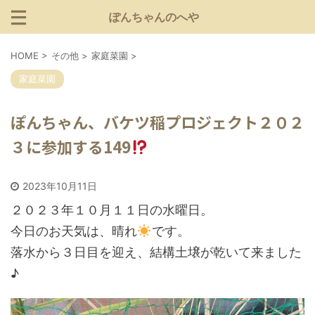
ぽんちゃんのへや
HOME
>
その他
>
家庭菜園
>
家庭菜園
ぽんちゃん、バケツ稲プロジェクト２０２
３に参加する149
2023年10月11日
２０２３年１０月１１日の水曜日。
今日のお天気は、晴れ
です。
落水から３日目を迎え、結構土壌が乾いて来ました
♪