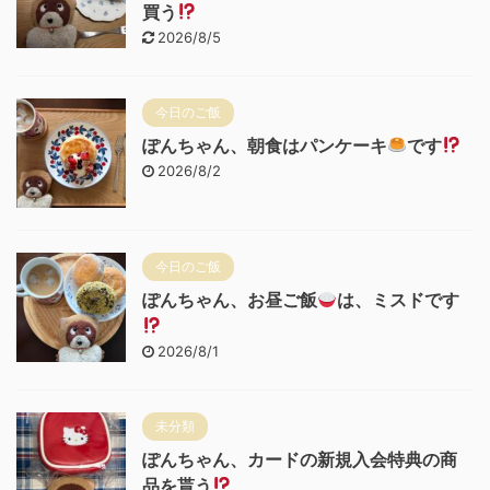
買う
2026/8/5
今日のご飯
ぽんちゃん、朝食はパンケーキ
です
2026/8/2
今日のご飯
ぽんちゃん、お昼ご飯
は、ミスドです
2026/8/1
未分類
ぽんちゃん、カードの新規入会特典の商
品を貰う