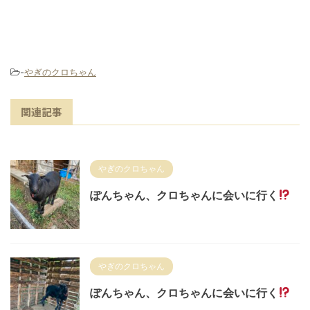
-
やぎのクロちゃん
関連記事
やぎのクロちゃん
ぽんちゃん、クロちゃんに会いに行く
やぎのクロちゃん
ぽんちゃん、クロちゃんに会いに行く