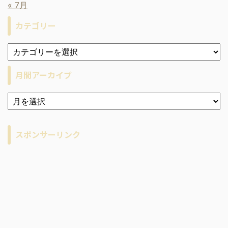
« 7月
カテゴリー
月間アーカイブ
ア
ー
カ
イ
スポンサーリンク
ブ