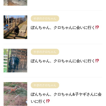
やぎのクロちゃん
ぽんちゃん、クロちゃんに会いに行く
やぎのクロちゃん
ぽんちゃん、クロちゃんに会いに行く
やぎのクロちゃん
ぽんちゃん、クロちゃん&子ヤギさんに会
いに行く