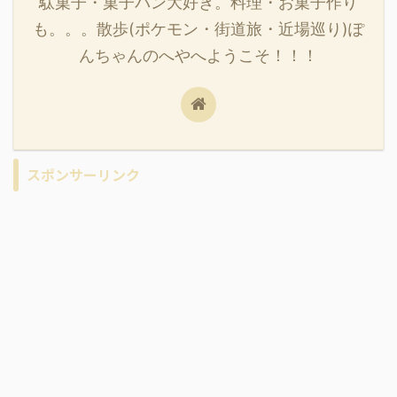
駄菓子・菓子パン大好き。料理・お菓子作り
も。。。散歩(ポケモン・街道旅・近場巡り)ぽ
んちゃんのへやへようこそ！！！
スポンサーリンク