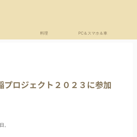
料理
PC＆スマホ＆車
稲プロジェクト２０２３に参加
日。