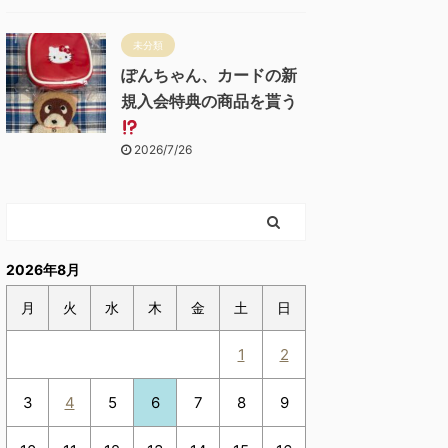
未分類
ぽんちゃん、カードの新
規入会特典の商品を貰う
2026/7/26
2026年8月
月
火
水
木
金
土
日
1
2
3
4
5
6
7
8
9