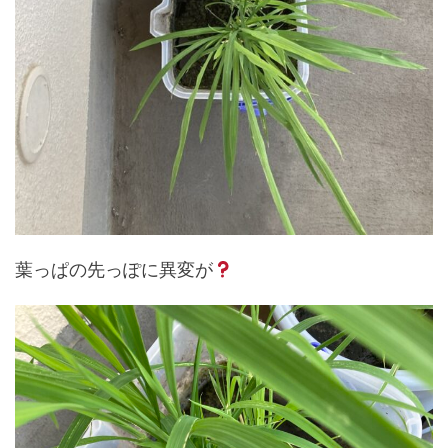
葉っぱの先っぽに異変が