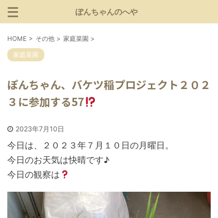
ぽんちゃんのへや
HOME
>
その他
>
家庭菜園
>
家庭菜園
ぽんちゃん、バケツ稲プロジェクト２０２
３に参加する57
2023年7月10日
今日は、２０２３年７月１０日の月曜日。
今日のお天気は快晴です♪
今日の観察は