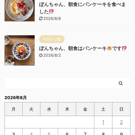
ぽんちゃん、朝食にパンケーキを食べま
した
2026/8/8
今日のご飯
ぽんちゃん、朝食はパンケーキ
です
2026/8/2
2026年8月
月
火
水
木
金
土
日
1
2
3
4
5
6
7
8
9