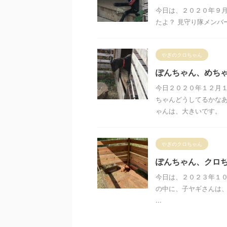
今日は、２０２０年９月
たよ？ 見守り隊メンバ
やぎのクロちゃん
ぽんちゃん、めち
今日２０２０年１２月
ちゃんどうしてるかなあ
ゃんは、大きいです。
やぎのクロちゃん
ぽんちゃん、クロ
今日は、２０２３年１
の中に、子ヤギさんは、
...