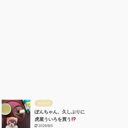
おみやげ
ぽんちゃん、久しぶりに
虎屋ういろを買う
2026/8/5