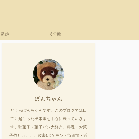
散歩
その他
ぽんちゃん
どうもぽんちゃんです。このブログでは日
常に起こった出来事を中心に綴っていきま
す。駄菓子・菓子パン大好き。料理・お菓
子作りも。。。散歩(ポケモン・街道旅・近