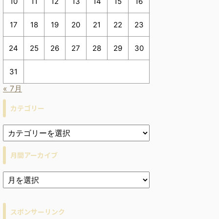
10
11
12
13
14
15
16
17
18
19
20
21
22
23
24
25
26
27
28
29
30
31
« 7月
カテゴリー
月間アーカイブ
ア
ー
カ
イ
スポンサーリンク