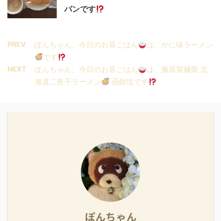
パンです
PREV
ぽんちゃん、今日のお昼ごはん
は、かに味ラーメン
です
NEXT
ぽんちゃん、今日のお昼ごはん
は、藤原製麺製 北
海道二夜干ラーメン
函館塩です
ぽんちゃん