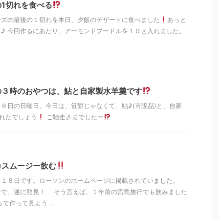
1切れを食べる
ーズの最後の１切れを本日、夕飯のデザートに食べました
あっと
♪ 今回作るにあたり、アーモンドプードルを１０ｇ入れました。
の３時のおやつは、鮎と自家製水羊羹です
６日の日曜日。今日は、笹餅じゃなくて、鮎♪(市販品)と、自家
れたでしょう
ご馳走さまでしたー
カスムージー飲む
月１８日です。ローソンのホームページに掲載されていました。
遂に発見！ そう言えば、１年前の宮島旅行でも飲みました
作って見よう ...