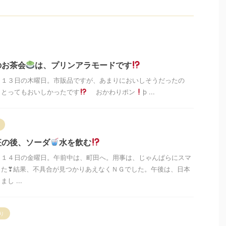
のお茶会
は、プリンアラモードです
月１３日の木曜日。市販品ですが、あまりにおいしそうだったの
 とってもおいしかったです
おかわりポン
þ ...
征の後、ソーダ
水を飲む
月１４日の金曜日。午前中は、町田へ。用事は、じゃんぱらにスマ
した❣結果、不具合が見つかりあえなくＮＧでした。午後は、日本
し ...
り