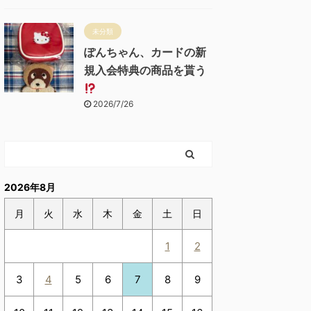
未分類
ぽんちゃん、カードの新
規入会特典の商品を貰う
2026/7/26
2026年8月
月
火
水
木
金
土
日
1
2
3
4
5
6
7
8
9