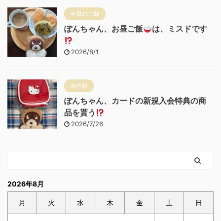
今日のご飯
ぽんちゃん、お昼ご飯
は、ミスドです
2026/8/1
未分類
ぽんちゃん、カードの新規入会特典の商
品を貰う
2026/7/26
2026年8月
月
火
水
木
金
土
日