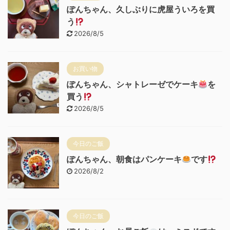
ぽんちゃん、久しぶりに虎屋ういろを買
う
2026/8/5
お買い物
ぽんちゃん、シャトレーゼでケーキ
を
買う
2026/8/5
今日のご飯
ぽんちゃん、朝食はパンケーキ
です
2026/8/2
今日のご飯