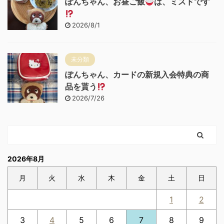
ぽんちゃん、お昼ご飯
は、ミスドです
2026/8/1
未分類
ぽんちゃん、カードの新規入会特典の商
品を貰う
2026/7/26
2026年8月
月
火
水
木
金
土
日
1
2
3
4
5
6
7
8
9