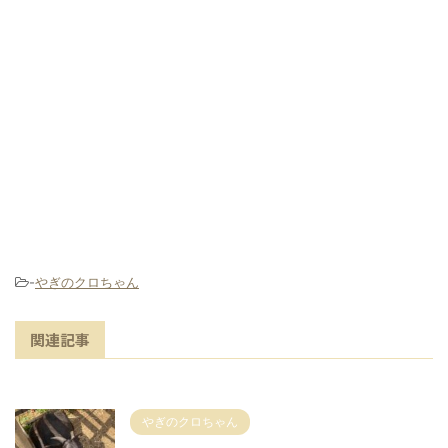
-
やぎのクロちゃん
関連記事
やぎのクロちゃん