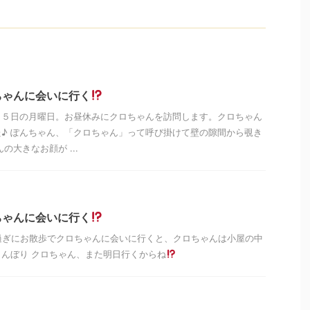
ちゃんに会いに行く
月５日の月曜日。お昼休みにクロちゃんを訪問します。クロちゃん
♪ ぽんちゃん、「クロちゃん」って呼び掛けて壁の隙間から覗き
の大きなお顔が ...
ちゃんに会いに行く
過ぎにお散歩でクロちゃんに会いに行くと、クロちゃんは小屋の中
んぼり クロちゃん、また明日行くからね