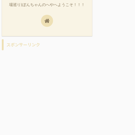
場巡り)ぽんちゃんのへやへようこそ！！！
スポンサーリンク