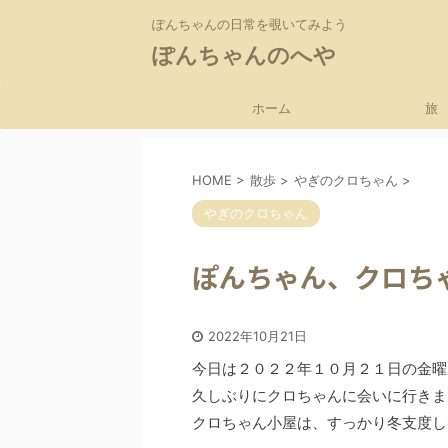
ぽんちゃんの日常を覗いてみよう
ぽんちゃんのへや
ホーム
旅
HOME
>
散歩
>
やぎのクロちゃん
>
やぎのクロちゃん
ぽんちゃん、クロち
2022年10月21日
今日は２０２２年１０月２１日の金曜
久しぶりにクロちゃんに会いに行きま
クロちゃん小屋は、すっかり冬支度し