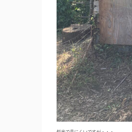
斜光で見にくいですが・・・