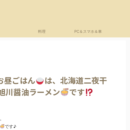
料理
PC＆スマホ＆車
お昼ごはん
は、北海道二夜干
 旭川醤油ラーメン
です
。
です♪