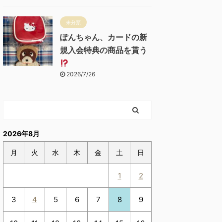
未分類
ぽんちゃん、カードの新
規入会特典の商品を貰う
2026/7/26
2026年8月
月
火
水
木
金
土
日
1
2
3
4
5
6
7
8
9