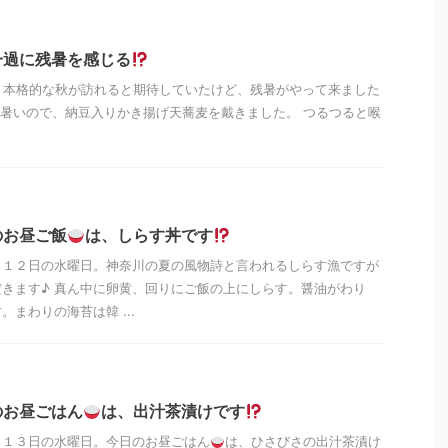
一過に残暑を感じる
、本格的な秋が訪れると期待していたけど、残暑がやって来ました
暑いので、納豆入りかき揚げ天蕎麦を戴きました。 つるつると喉
.
のお昼ご飯
は、しらす丼です
月１２日の水曜日。神奈川の夏の風物詩と言われるしらす漁ですが
きます♪ 真ん中に卵黄、回りにご飯の上にしらす。醤油がわり
まわりの海苔は韓 ...
のお昼ごはん
は、出汁茶漬けです
月１３日の水曜日。今日のお昼ごはん
は、ひさびさの出汁茶漬け