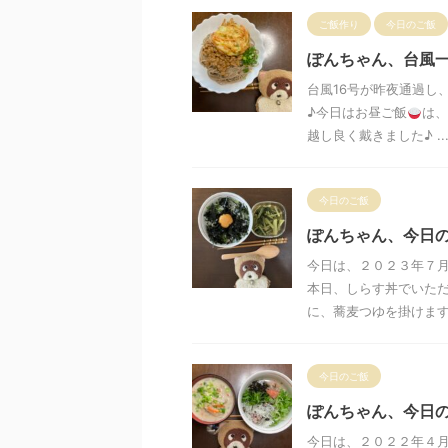
ご飯作り
今日のご飯
ぽんちゃん、台風
台風16号が昨夜通過し
♪今日はお昼ご飯
は、
越し良く戴きました♪ ..
今日のご飯
ぽんちゃん、今日
今日は、２０２３年７
本日、しらす丼でいただ
に、蕎麦つゆを掛けます。
今日のご飯
ぽんちゃん、今日
今日は、２０２２年４